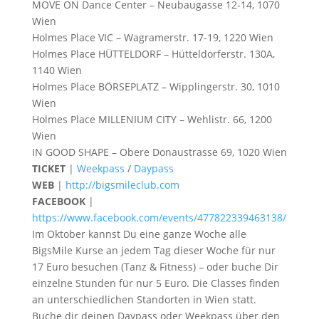
MOVE ON Dance Center
– Neubaugasse 12-14, 1070
Wien
Holmes Place VIC
– Wagramerstr. 17-19, 1220 Wien
Holmes Place HÜTTELDORF
– Hütteldorferstr. 130A,
1140 Wien
Holmes Place BÖRSEPLATZ
– Wipplingerstr. 30, 1010
Wien
Holmes Place MILLENIUM CITY
– Wehlistr. 66, 1200
Wien
IN GOOD SHAPE
– Obere Donaustrasse 69, 1020 Wien
TICKET
|
Weekpass
/
Daypass
WEB
|
http://bigsmileclub.com
FACEBOOK
|
https://www.facebook.com/events/477822339463138/
Im Oktober kannst Du eine ganze Woche alle
BigsMile Kurse an jedem Tag dieser Woche für nur
17 Euro besuchen (Tanz & Fitness) – oder buche Dir
einzelne Stunden für nur 5 Euro. Die Classes finden
an unterschiedlichen Standorten in Wien statt.
Buche dir deinen Daypass oder Weekpass über den