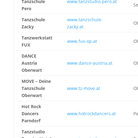
Tanzschule
www.tanzstudio-pero.at
S
Pero
Tanzschule
www.tanzschule-
Ob
Zacky
zacky.at
Tanzwerkstatt
www.fux-op.at
Ob
FUX
DANCE
Austria
www.dance-austria.at
O
Oberwart
MOVE – Deine
Tanzschule
www.tz-move.at
O
Oberwart
Hot Rock
Dancers
www.hotrockdancers.at
Pa
Parndorf
Tanzstudio