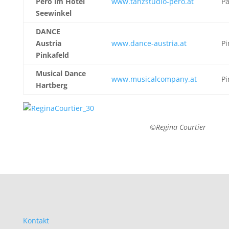
Pero im Hotel
www.tanzstudio-pero.at
Pa
Seewinkel
DANCE
Austria
www.dance-austria.at
Pi
Pinkafeld
Musical Dance
www.musicalcompany.at
Pi
Hartberg
©Regina Courtier
Kontakt