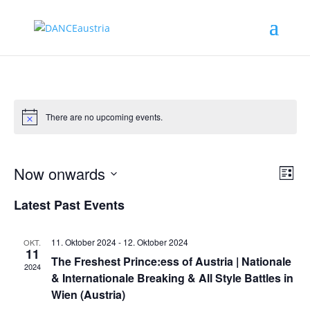
There are no upcoming events.
Even
Eve
Now onwards
Liste
Search
Vie
Sear
Select
Nav
and
Latest Past Events
date.
View
Navig
11. Oktober 2024
-
12. Oktober 2024
OKT.
11
The Freshest Prince:ess of Austria | Nationale
2024
& Internationale Breaking & All Style Battles in
Wien (Austria)