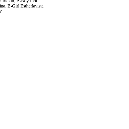
arlekin, B-Boy Ibot
a, B-Girl Estherlavista
v