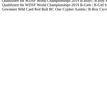
Qualifiziert für WDSF World Championships 2019 B-Boys | B-Boy H
Qualifiziert für WDSF World Championships 2019 B-Girls | B-Girl Sin
Gewinner Wild Card Red Bull BC One Cypher Austria | B-Boy Cico