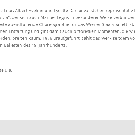
 Lifar, Albert Aveline und Lycette Darsonval stehen repräsentativ 
„Sylvia“, der sich auch Manuel Legris in besonderer Weise verbunde
eite abendfüllende Choreographie für das Wiener Staatsballett ist,
schen Entfaltung und gibt damit auch pittoresken Momenten, die wi
werden, breiten Raum. 1876 uraufgeführt, zählt das Werk seitdem vo
 Balletten des 19. Jahrhunderts.
e u.a.