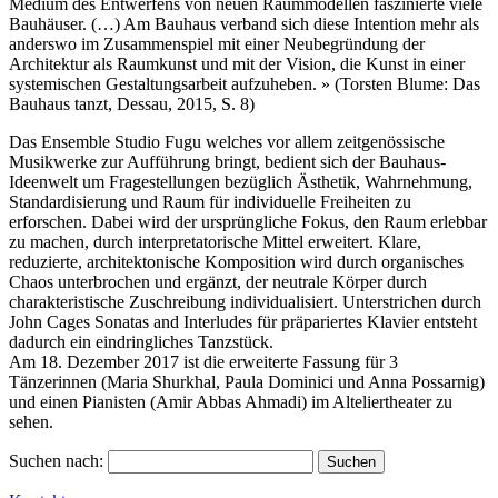
Medium des Entwerfens von neuen Raummodellen faszinierte viele
Bauhäuser. (…) Am Bauhaus verband sich diese Intention mehr als
anderswo im Zusammenspiel mit einer Neubegrü
ndung der
Architektur als Raumkunst und mit der Vision, die Kunst in einer
systemischen Gestaltungsarbeit aufzuheben. » (Torsten Blume: Das
Bauhaus tanzt, Dessau, 2015, S. 8)
Das Ensemble Studio Fugu welches vor allem zeitgenössische
Musikwerke zur Aufführung bringt, bedient sich der Bauhaus-
Ideenwelt um Fragestellungen bezüglich Ästhetik, Wahrnehmung,
Standardisierung und Raum für individuelle Freiheiten zu
erforschen. Dabei wird der ursprüngliche Fokus, den Raum erlebbar
zu machen, durch interpretatorische Mittel erweitert. Klare,
reduzierte, architektonische Komposition wird durch organisches
Chaos unterbrochen und ergänzt, der neutrale Körper durch
charakteristische Zuschreibung individualisiert. Unterstrichen durch
John Cages Sonatas and Interludes für präpariertes Klavier entsteht
dadurch ein eindringliches Tanzstück.
Am 18. Dezember 2017 ist die erweiterte Fassung für 3
Tänzerinnen (Maria Shurkhal, Paula Dominici und Anna Possarnig)
und einen Pianisten (Amir Abbas Ahmadi) im Alteliertheater zu
sehen.
Suchen nach: