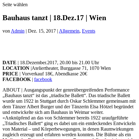
Seite wählen
Bauhaus tanzt | 18.Dez.17 | Wien
von
Admin
|
Dez. 15, 2017
|
Allgemein
,
Events
DATE
| 18.Dezember.2017, 20.00 bis 21.00 Uhr
LOCATION
|Ateliertheater, Burggasse 71, 1070 Wien
PRICE
| Vorverkauf 18€, Abendkasse 20€
FACEBOOK
|
facebook
ABOUT | Ausgangspunkt der genreübergreifenden Performance
„Bauhaus tanzt“ ist das „triadische Ballett“. Das triadische Ballett
wurde um 1922 in Stuttgart durch Oskar Schlemmer gemeinsam mit
dem Tänzer Albert Burger und der Tänzerin Elsa Hötzel begründet
und entwickelte sich am Bauhaus in Weimar weiter.
«Anknüpfend an das von Schlemmer bereits 1922 uraufgeführte
„Triadisches Ballett“ ging es dabei um ein entdeckendes Entwickeln
von Material – und Körperbewegungen, in denen Raumwirkungen
zugleich erzeugt und erfahren werden konnten. Die Bühne als ein