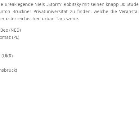
ie Breaklegende Niels „Storm“ Robitzky mit seinen knapp 30 Stud
ton Bruckner Privatuniversität zu finden, welche die Veransta
 der österreichischen urban Tanzszene.
 Bee (NED)
homaz (PL)
 (UKR)
nsbruck)