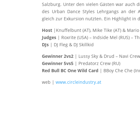
Salzburg. Unter den vielen Gästen war auch d
des Urban Dance Styles Lehrgangs an der An
gleich zur Exkursion nutzten. Ein Highlight in
Host
|Knuffelbunt (AT), Mike Tike (AT) & Mario
Judges
| Roxrite (USA) – Indside Mel (RUS) – T
DJs
| DJ Fleg & DJ Skillkid
Gewinner 2vs2
| Lussy Sky & Drud – Navi Crew
Gewinner 5vs5
| Predatorz Crew (RU)
Red Bull BC One Wild Card
| BBoy Che Che (In
web |
www.circleindustry.at