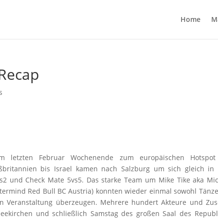
Home
M
 Recap
s
am letzten Februar Wochenende zum europäischen Hotspot
ßbritannien bis Israel kamen nach Salzburg um sich gleich in
2vs2 und Check Mate 5vs5. Das starke Team um Mike Tike aka Mi
stermind Red Bull BC Austria) konnten wieder einmal sowohl Tänze
n Veranstaltung überzeugen. Mehrere hundert Akteure und Zus
Seekirchen und schließlich Samstag des großen Saal des Republ