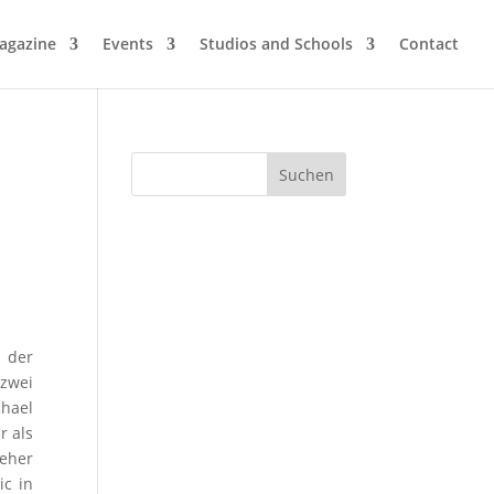
agazine
Events
Studios and Schools
Contact
 der
 zwei
chael
r als
eher
ic in