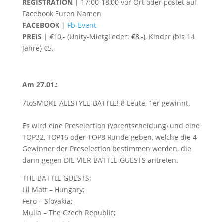
REGISTRATION
| 17:00-18:00 vor Ort oder postet auf
Facebook Euren Namen
FACEBOOK
|
Fb-Event
PREIS
| €10,- (Unity-Mietglieder: €8,-), Kinder (bis 14
Jahre) €5,-
Am 27.01.:
7toSMOKE-ALLSTYLE-BATTLE! 8 Leute, 1er gewinnt.
Es wird eine Preselection (Vorentscheidung) und eine
TOP32, TOP16 oder TOP8 Runde geben, welche die 4
Gewinner der Preselection bestimmen werden, die
dann gegen DIE VIER BATTLE-GUESTS antreten.
THE BATTLE GUESTS:
Lil Matt – Hungary;
Fero – Slovakia;
Mulla – The Czech Republic;