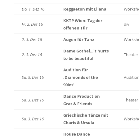
Do, 1. Dez 16
Reggaeton mit Eliana
Worksh
KKTP Wien: Tag der
Fr, 2. Dez 16
div
offenen Tür
2.-3. Dez 16
Augen für Tanz
Worksh
Dame Gothel…it hurts
2.-3. Dez 16
Theater
to be beautiful
Audition für
Sa, 3. Dez 16
‚Diamonds of the
Auditio
90ies‘
Dance Production
Sa, 3. Dez 16
Theater
Graz & Friends
Griechische Tänze mit
Sa, 3. Dez 16
Worksh
Charis & Ursula
House Dance