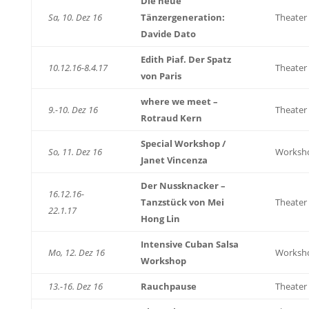
Die neue
Sa, 10. Dez 16
Tänzergeneration:
Theater
Davide Dato
Edith Piaf. Der Spatz
10.12.16-8.4.17
Theater
von Paris
where we meet –
9.-10. Dez 16
Theater
Rotraud Kern
Special Workshop /
So, 11. Dez 16
Worksh
Janet Vincenza
Der Nussknacker –
16.12.16-
Tanzstück von Mei
Theater
22.1.17
Hong Lin
Intensive Cuban Salsa
Mo, 12. Dez 16
Worksh
Workshop
13.-16. Dez 16
Rauchpause
Theater