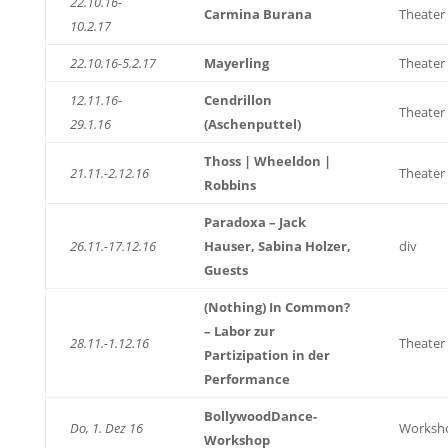
22.10.16-
Carmina Burana
Theater
10.2.17
22.10.16-5.2.17
Mayerling
Theater
12.11.16-
Cendrillon
Theater
29.1.16
(Aschenputtel)
Thoss | Wheeldon |
21.11.-2.12.16
Theater
Robbins
Paradoxa – Jack
26.11.-17.12.16
Hauser, Sabina Holzer,
div
Guests
(Nothing) In Common?
– Labor zur
28.11.-1.12.16
Theater
Partizipation in der
Performance
BollywoodDance-
Do, 1. Dez 16
Worksh
Workshop