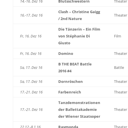
14.-16. Dez 16
Blutsschwestern
Theater
Clash – Christine Gaigg
16.-17. Dez 16
Theater
/ 2nd Nature
Die Tänzerin – Ein Film
Fr, 16. Dez 16
von Stéphanie Di
Film
Giusto
Fr, 16. Dez 16
Domino
Theater
B THE BEAT Battle
Sa, 17. Dez 16
Battle
2016 #4
Sa, 17. Dez 16
Dornröschen
Theater
17.-21. Dez 16
Farbenreich
Theater
Tanzdemonstrationen
17.-21. Dez 16
der Ballettakademie
Theater
der Wiener Staatsoper
22.12.-8.1.16
Raymonda
Theater