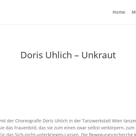
Home
M
Doris Uhlich – Unkraut
mit der Choreografin Doris Uhlich in der Tanzwerkstatt Wien tanzen
 sie das Frauenbild, das sie zum einen zwar selbst verkörpern, zu
 für das Sich-nicht-unterkriegen-Lassen. Die Bewegungsrecherch