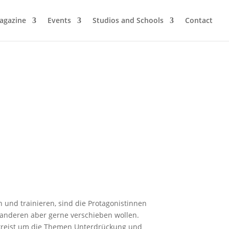
agazine
Events
Studios and Schools
Contact
 und trainieren, sind die Protagonistinnen
m anderen aber gerne verschieben wollen.
e kreist um die Themen Unterdrückung und