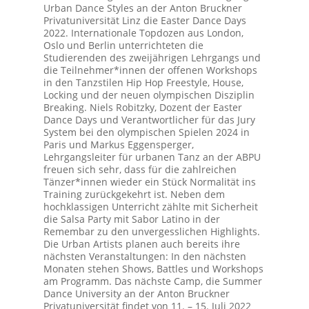
Urban Dance Styles an der Anton Bruckner
Privatuniversität Linz die Easter Dance Days
2022. Internationale Topdozen aus London,
Oslo und Berlin unterrichteten die
Studierenden des zweijährigen Lehrgangs und
die Teilnehmer*innen der offenen Workshops
in den Tanzstilen Hip Hop Freestyle, House,
Locking und der neuen olympischen Disziplin
Breaking. Niels Robitzky, Dozent der Easter
Dance Days und Verantwortlicher für das Jury
System bei den olympischen Spielen 2024 in
Paris und Markus Eggensperger,
Lehrgangsleiter für urbanen Tanz an der ABPU
freuen sich sehr, dass für die zahlreichen
Tänzer*innen wieder ein Stück Normalität ins
Training zurückgekehrt ist. Neben dem
hochklassigen Unterricht zählte mit Sicherheit
die Salsa Party mit Sabor Latino in der
Remembar zu den unvergesslichen Highlights.
Die Urban Artists planen auch bereits ihre
nächsten Veranstaltungen: In den nächsten
Monaten stehen Shows, Battles und Workshops
am Programm. Das nächste Camp, die Summer
Dance University an der Anton Bruckner
Privatuniversität findet von 11. – 15. Juli 2022