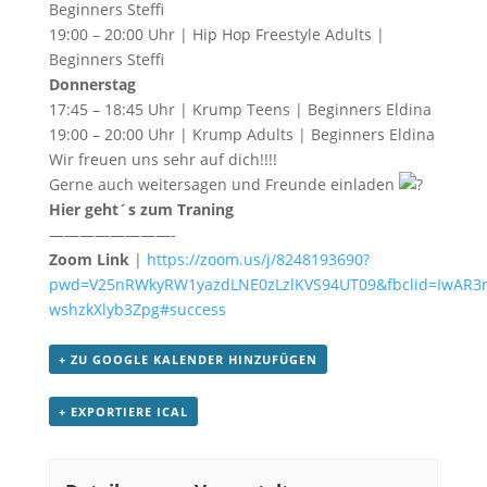
Beginners Steffi
19:00 – 20:00 Uhr | Hip Hop Freestyle Adults |
Beginners Steffi
Donnerstag
17:45 – 18:45 Uhr | Krump Teens | Beginners Eldina
19:00 – 20:00 Uhr | Krump Adults | Beginners Eldina
Wir freuen uns sehr auf dich!!!!
Gerne auch weitersagen und Freunde einladen
Hier geht´s zum Traning
————————-
Zoom Link
|
https://zoom.us/j/8248193690?
pwd=V25nRWkyRW1yazdLNE0zLzlKVS94UT09&fbclid=IwAR3r
wshzkXlyb3Zpg#success
+ ZU GOOGLE KALENDER HINZUFÜGEN
+ EXPORTIERE ICAL