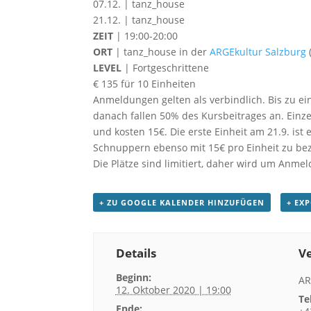
07.12. | tanz_house
21.12. | tanz_house
ZEIT
| 19:00-20:00
ORT
| tanz_house in der
ARGEkultur Salzburg
LEVEL
| Fortgeschrittene
€ 135 für 10 Einheiten
Anmeldungen gelten als verbindlich. Bis zu e
danach fallen 50% des Kursbeitrages an. Einze
und kosten 15€. Die erste Einheit am 21.9. is
Schnuppern ebenso mit 15€ pro Einheit zu be
Die Plätze sind limitiert, daher wird um Anme
+ ZU GOOGLE KALENDER HINZUFÜGEN
+ EX
Details
Ve
Beginn:
AR
12. Oktober 2020 | 19:00
Te
Ende: