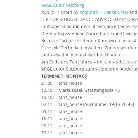
ARGEkultur Salzburg
Public · Hosted by
Potpourri – Dance Crew
an
HIP HOP & HOUSE DANCE ADVANCED mit Olivi
in Kooperation mit dem Streetdance Center Sa
Die Hip Hop & House Dance Kurse mit Olivia g
Bei dem Fortgeschrittenen-Kurs wird das beste
Freestyle Techniken erweitert. Zudem werden 
Improvisation genutzt werden können.
Am Ende des Tanzjahres – im Juni – gibt es au
ARGEkultur Salzburg zu präsentieren (Änderu
TERMINE | MONTAGS
21.09. | tanz_house
12.10. | Markussaal, Gstättengasse 16
19.10. | tanz_house
02.11. | tanz_house (Ausnahme: 19.15-20.45)
09.11. | tanz_house
16.11. | tanz_house
23.11. | tanz_house
30.11. | tanz_house