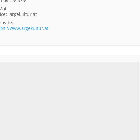
3-662-848784
Mail:
fice@argekultur.at
bsite:
tps://www.argekultur.at