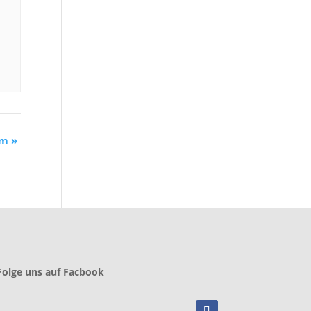
um
»
Folge uns auf Facbook