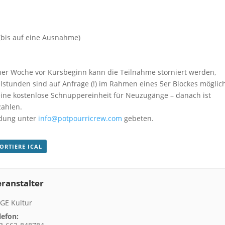
(bis auf eine Ausnahme)
iner Woche vor Kursbeginn kann die Teilnahme storniert werden,
lstunden sind auf Anfrage (!) im Rahmen eines 5er Blockes möglic
t eine kostenlose Schnuppereinheit für Neuzugänge – danach ist
zahlen.
ldung unter
info@potpourricrew.com
gebeten.
PORTIERE ICAL
ranstalter
GE Kultur
lefon: