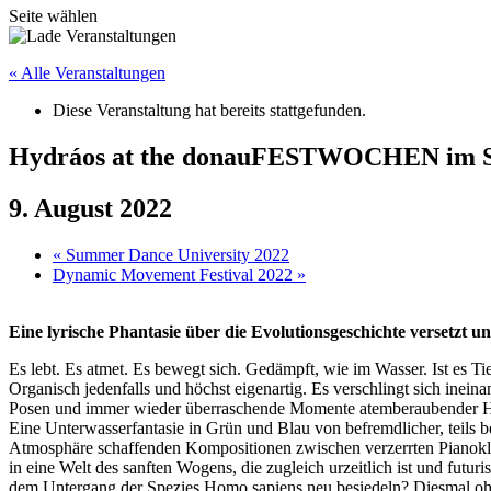
Seite wählen
« Alle Veranstaltungen
Diese Veranstaltung hat bereits stattgefunden.
Hydráos at the donauFESTWOCHEN im Str
9. August 2022
«
Summer Dance University 2022
Dynamic Movement Festival 2022
»
Eine lyrische Phantasie über die Evolutionsgeschichte versetzt
Es lebt. Es atmet. Es bewegt sich. Gedämpft, wie im Wasser. Ist es T
Organisch jedenfalls und höchst eigenartig. Es verschlingt sich inein
Posen und immer wieder überraschende Momente atemberaubender 
Eine Unterwasserfantasie in Grün und Blau von befremdlicher, teils b
Atmosphäre schaffenden Kompositionen zwischen verzerrten Pianokl
in eine Welt des sanften Wogens, die zugleich urzeitlich ist und fut
dem Untergang der Spezies Homo sapiens neu besiedeln? Diesmal ohn