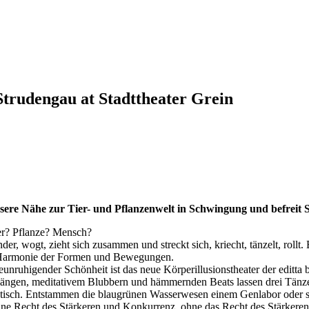
udengau at Stadttheater Grein
 unsere Nähe zur Tier- und Pflanzenwelt in Schwingung und befre
ier? Pflanze? Mensch?
ander, wogt, zieht sich zusammen und streckt sich, kriecht, tänzelt, rol
Harmonie der Formen und Bewegungen.
eunruhigender Schönheit ist das neue Körperillusionstheater der editta 
ängen, meditativem Blubbern und hämmernden Beats lassen drei Tänze
uristisch. Entstammen die blaugrünen Wasserwesen einem Genlabor oder s
e Recht des Stärkeren und Konkurrenz, ohne das Recht des Stärkeren,