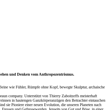
it Sehen und Denken vom Anthropozentrismus.
lt. Beine wie Fühler, Rümpfe ohne Kopf, bewegte Skulptur, archaische
braun company. Unterstützt von Thierry Zaboitzeffs meisterhaft
rinnen in hautengen Ganzkörperanzügen den Betrachter eintauchen
ind sie Pioniere einer neuen Evolution, die unseren Planeten nach
 Fressen und Gefressewerden. Jenseits von Gut und Böse, in einer