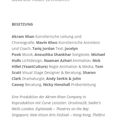
BESETZUNG
Akram Khan
Künstlerische Leitung und
Choreografie,
Mavin Khoo
Künstlerische Assistenz
und Coach,
Tariq Jordan
Text,
Jocelyn
Pook
Musik,
Anoushka Shankhar
Songtexte,
Michael
Hulls
Lichtdesign,
Naaman Azhari
Animation,
Nick
Hillel (YeastCulture)
Regie Animation & Media,
Tom
Scutt
Visual Stage Designer & Beratung,
Sharon
Clark
Dramaturgie,
Andy Serkis & John
Cassey
Beratung,
Nicky Henshall
Probenleitung
Eine Produktion der Akram Khan Company in
Koproduktion mit Curve Leicester, Orsolina28, Sadler’s
Wells London, Esplanade – Theatres on the Bay
Singapore, New Vision Arts Festival – Hong Kong, Théâtre