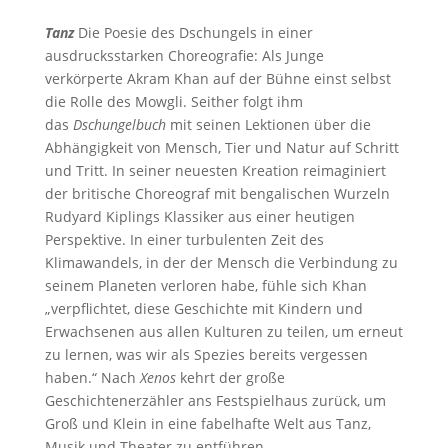
Tanz
Die Poesie des Dschungels in einer
ausdrucksstarken Choreografie: Als Junge
verkörperte Akram Khan auf der Bühne einst selbst
die Rolle des Mowgli. Seither folgt ihm
das
Dschungelbuch
mit seinen Lektionen über die
Abhängigkeit von Mensch, Tier und Natur auf Schritt
und Tritt. In seiner neuesten Kreation reimaginiert
der britische Choreograf mit bengalischen Wurzeln
Rudyard Kiplings Klassiker aus einer heutigen
Perspektive. In einer turbulenten Zeit des
Klimawandels, in der der Mensch die Verbindung zu
seinem Planeten verloren habe, fühle sich Khan
„verpflichtet, diese Geschichte mit Kindern und
Erwachsenen aus allen Kulturen zu teilen, um erneut
zu lernen, was wir als Spezies bereits vergessen
haben.“ Nach
Xenos
kehrt der große
Geschichtenerzähler ans Festspielhaus zurück, um
Groß und Klein in eine fabelhafte Welt aus Tanz,
Musik und Theater zu entführen.