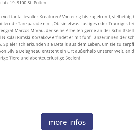
latz 19, 3100 St. Pölten
oll fantasievoller Kreaturen! Von eckig bis kugelrund, vielbeinig 
illernde Tanzparade ein. „Ob sie etwas Lustiges oder Trauriges fei
reograf Marcos Morau, der seine Arbeiten gerne an der Schnittstell
d Nikolai Rimski-Korsakow erfindet er mit fünf Tänzer:innen der 
e. Spielerisch erkunden sie Details aus dem Leben, um sie zu zerp
von Silvia Delagneau entsteht ein Ort außerhalb unserer Welt, an d
rige Tiere und abenteuerlustige Seelen!
more infos