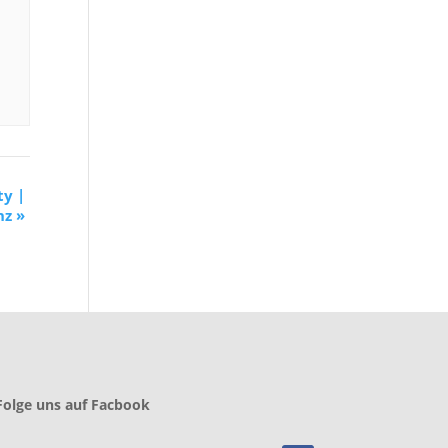
ty |
inz
»
Folge uns auf Facbook