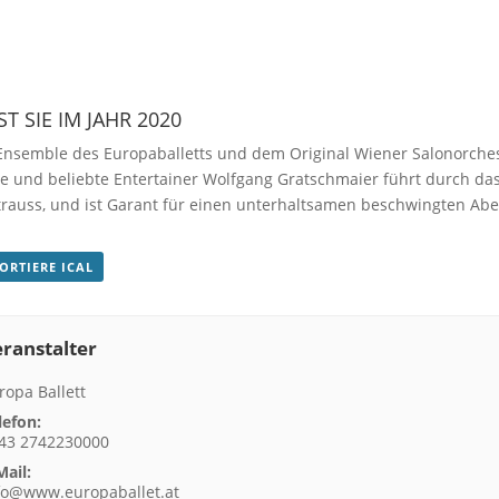
 SIE IM JAHR 2020
Ensemble des Europaballetts und dem Original Wiener Salonorche
te und beliebte Entertainer Wolfgang Gratschmaier führt durch da
trauss, und ist Garant für einen unterhaltsamen beschwingten Ab
PORTIERE ICAL
ranstalter
ropa Ballett
lefon:
43 2742230000
Mail:
fo@www.europaballet.at