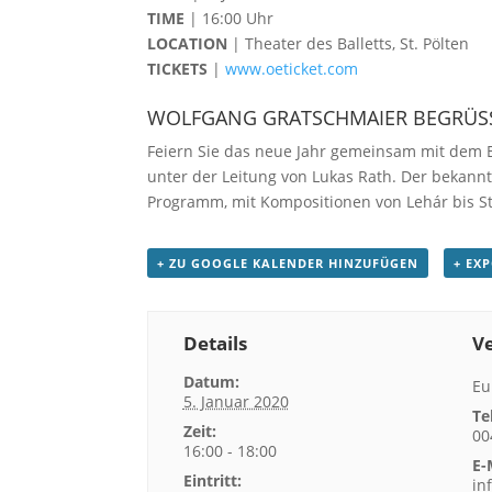
TIME
| 16:00 Uhr
LOCATION
| Theater des Balletts, St. Pölten
TICKETS
|
www.oeticket.com
WOLFGANG GRATSCHMAIER BEGRÜSST
Feiern Sie das neue Jahr gemeinsam mit dem 
unter der Leitung von Lukas Rath. Der bekann
Programm, mit Kompositionen von Lehár bis S
+ ZU GOOGLE KALENDER HINZUFÜGEN
+ EX
Details
Ve
Datum:
Eu
5. Januar 2020
Te
Zeit:
00
16:00 - 18:00
E-
Eintritt:
in