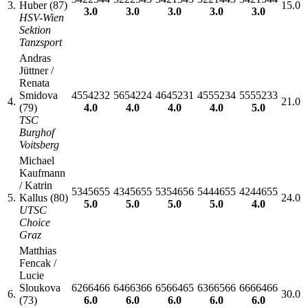
3.
Huber (87)
15.0
3.0
3.0
3.0
3.0
3.0
HSV-Wien
Sektion
Tanzsport
Andras
Jüttner /
Renata
Smidova
4554232
5654224
4645231
4555234
5555233
4.
21.0
(79)
4.0
4.0
4.0
4.0
5.0
TSC
Burghof
Voitsberg
Michael
Kaufmann
/ Katrin
5345655
4345655
5354656
5444655
4244655
5.
Kallus (80)
24.0
5.0
5.0
5.0
5.0
4.0
UTSC
Choice
Graz
Matthias
Fencak /
Lucie
Sloukova
6266466
6466366
6566465
6366566
6666466
6.
30.0
(73)
6.0
6.0
6.0
6.0
6.0