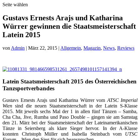
Seite wählen
Gustavs Ernests Arajs und Katharina
Würrer gewinnen die Staatsmeisterschaft
Latein 2015
von
Admin
|
März 22, 2015
|
Allgemein
,
Magazin
,
News
,
Reviews
Latein Staatsmeisterschaft 2015 des Österreichischen
Tanzsportverbandes
Gustavs Ernests Arajs und Katharina Würrer vom
ATSC Imperial
Wien
sind die neuen Staatsmeisterschaft in der Latein S-Klasse
2015. Mit jeweils sechs Mal der 1 in allen fünf Tänzen – Samba,
Cha Cha, Jive, Rumba und Paso Double – gingen sie am Samstag
den 21. März bei der Staatsmeisterschaft der Lateinamerikanischen
Tänze in Seiersberg als klare Sieger hervor. In der A-Klasse
konnten Christoph Müller und Isabella Steinbach vom
UTSC
Forum – Wien
den Sieg für sich beanspruchen.