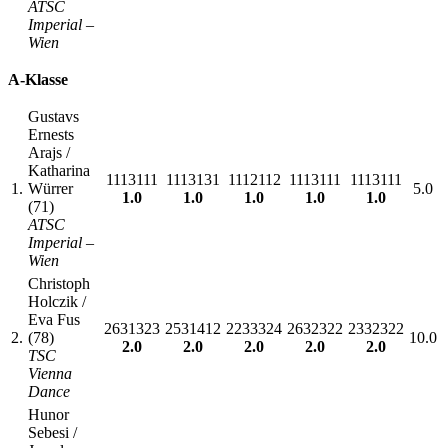
ATSC
Imperial –
Wien
A-Klasse
Gustavs
Ernests
Arajs /
Katharina
1113111
1113131
1112112
1113111
1113111
1.
Würrer
5.0
1.0
1.0
1.0
1.0
1.0
(71)
ATSC
Imperial –
Wien
Christoph
Holczik /
Eva Fus
2631323
2531412
2233324
2632322
2332322
2.
(78)
10.0
2.0
2.0
2.0
2.0
2.0
TSC
Vienna
Dance
Hunor
Sebesi /