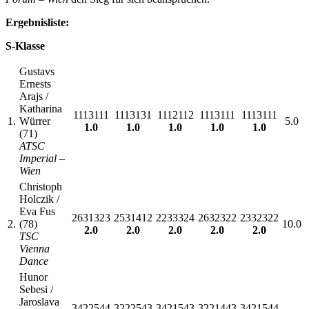
Ergebnisliste:
S-Klasse
Gustavs
Ernests
Arajs /
Katharina
1113111
1113131
1112112
1113111
1113111
1.
Würrer
5.0
1.0
1.0
1.0
1.0
1.0
(71)
ATSC
Imperial –
Wien
Christoph
Holczik /
Eva Fus
2631323
2531412
2233324
2632322
2332322
2.
(78)
10.0
2.0
2.0
2.0
2.0
2.0
TSC
Vienna
Dance
Hunor
Sebesi /
Jaroslava
3422544
3222543
3421543
3221443
3421544