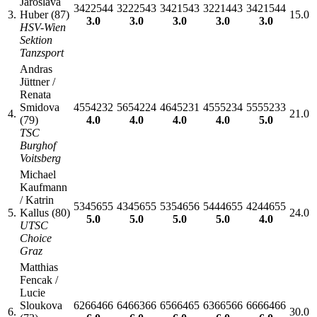
Jaroslava
3422544
3222543
3421543
3221443
3421544
3.
Huber (87)
15.0
3.0
3.0
3.0
3.0
3.0
HSV-Wien
Sektion
Tanzsport
Andras
Jüttner /
Renata
Smidova
4554232
5654224
4645231
4555234
5555233
4.
21.0
(79)
4.0
4.0
4.0
4.0
5.0
TSC
Burghof
Voitsberg
Michael
Kaufmann
/ Katrin
5345655
4345655
5354656
5444655
4244655
5.
Kallus (80)
24.0
5.0
5.0
5.0
5.0
4.0
UTSC
Choice
Graz
Matthias
Fencak /
Lucie
Sloukova
6266466
6466366
6566465
6366566
6666466
6.
30.0