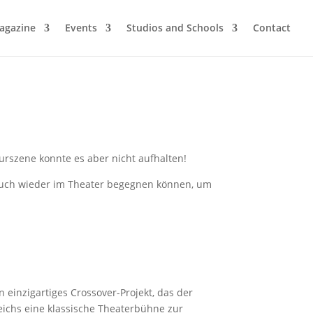
agazine
Events
Studios and Schools
Contact
turszene konnte es aber nicht aufhalten!
e euch wieder im Theater begegnen können, um
n einzigartiges Crossover-Projekt, das der
ichs eine klassische Theaterbühne zur