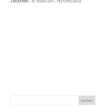
LOCATION
| St. Pölten (AT) – FESTSPIELHAUS