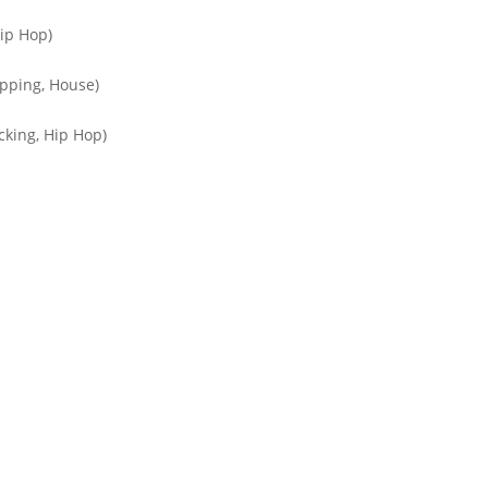
Hip Hop)
opping, House)
cking, Hip Hop)
g