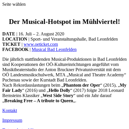
Seite wählen
Der Musical-Hotspot im Mühlviertel!
DATE
| 16. Juli – 2. August 2020
LOCATION
| Sport- und Veranstaltungshalle, Bad Leonfelden
TICKET
|
www.oeticket.com
FACEBOOK
|
Musical Bad Leonfelden
Die jährlich stattfindenden Musical-Produktionen in Bad Leonfelden
sind Kooperationen der OÖ-Kultureinrichtungen angeführt vom
Musiktheaterstudio der Anton Bruckner Privatuniversität mit dem
OÖ Landesmusikschulwerk, MTA „Musical and Theatre Academy“
Puchenau sowie der Kurstadt Bad Leonfelden.
Nach Rekordauslastungen beim „
Phantom der Oper
“ (2015), „
My
Fair Lady
“ (2016) und „
Hello Dolly
“ (2017) folgte 2018 Leonard
Bernsteins Klassiker „
West Side Story
“ und ein Jahr darauf
„
Breaking Free – A tribute to Queen
„.
Kontakt
Impressum