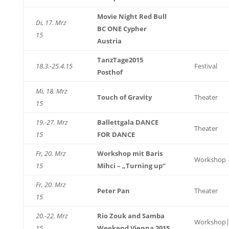
Movie Night Red Bull
Di, 17. Mrz
BC ONE Cypher
15
Austria
TanzTage2015
18.3.-25.4.15
Festival
Posthof
Mi, 18. Mrz
Touch of Gravity
Theater
15
19.-27. Mrz
Ballettgala DANCE
Theater
15
FOR DANCE
Fr, 20. Mrz
Workshop mit Baris
Workshop
15
Mihci – „Turning up“
Fr, 20. Mrz
Peter Pan
Theater
15
20.-22. Mrz
Rio Zouk and Samba
Workshop|
15
Weekend Vienna 2015