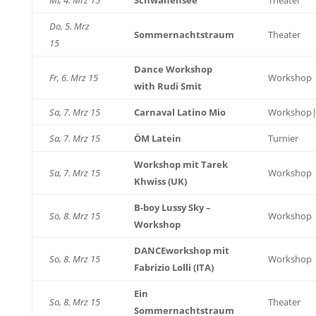
Mi, 4. Mrz 15
Schwanensee
Theater
Do, 5. Mrz
Sommernachtstraum
Theater
15
Dance Workshop
Fr, 6. Mrz 15
Workshop
with Rudi Smit
Sa, 7. Mrz 15
Carnaval Latino Mio
Workshop|
Sa, 7. Mrz 15
ÖM Latein
Turnier
Workshop mit Tarek
Sa, 7. Mrz 15
Workshop
Khwiss (UK)
B-boy Lussy Sky –
So, 8. Mrz 15
Workshop
Workshop
DANCEworkshop mit
So, 8. Mrz 15
Workshop
Fabrizio Lolli (ITA)
Ein
So, 8. Mrz 15
Theater
Sommernachtstraum