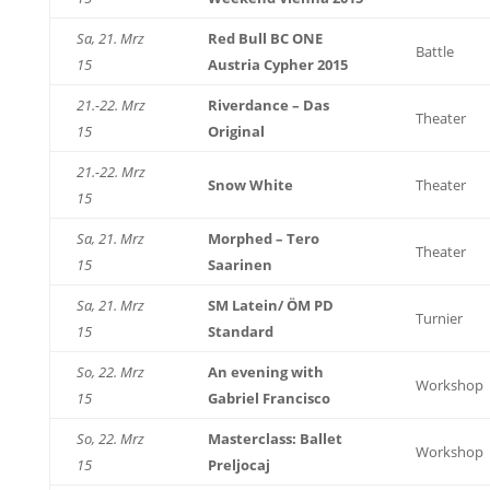
Sa, 21. Mrz
Red Bull BC ONE
Battle
15
Austria Cypher 2015
21.-22. Mrz
Riverdance – Das
Theater
15
Original
21.-22. Mrz
Snow White
Theater
15
Sa, 21. Mrz
Morphed – Tero
Theater
15
Saarinen
Sa, 21. Mrz
SM Latein/ ÖM PD
Turnier
15
Standard
So, 22. Mrz
An evening with
Workshop
15
Gabriel Francisco
So, 22. Mrz
Masterclass: Ballet
Workshop
15
Preljocaj