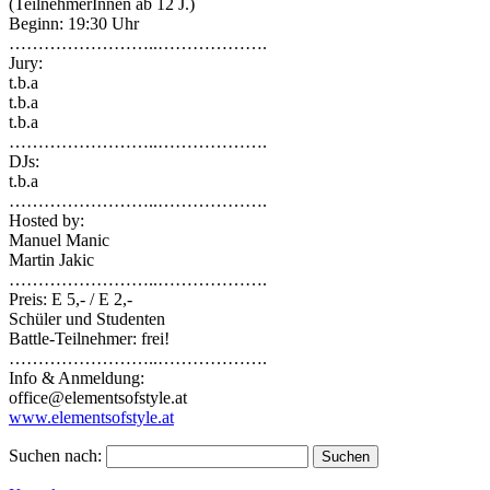
(TeilnehmerInnen ab 12 J.)
Beginn: 19:30 Uhr
……………………..
……………….
Jury:
t.b.a
t.b.a
t.b.a
……………………..
……………….
DJs:
t.b.a
……………………..
……………….
Hosted by:
Manuel Manic
Martin Jakic
……………………..
……………….
Preis: E 5,- / E 2,-
Schüler und Studenten
Battle-Teilnehmer: frei!
……………………..
……………….
Info & Anmeldung:
office@elementsofstyle.at
www.elementsofstyle.at
Suchen nach: