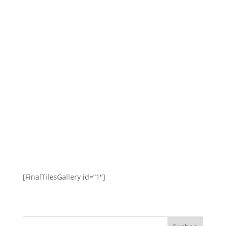
[FinalTilesGallery id=“1″]