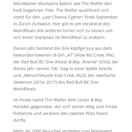
Marokkaner Mustapha Ajdour aka The Wolfer den
heiß begehrten Titel. The Wolfer qualifiziert sich
somit für den „Last Chance Cypher“ Ende September
in Zürich (Schweiz). Hier gilt es am Vorabend des
Worldfinals alle anderen hinter sich zu lassen, um
sich einen Startplatz im Worldfinal zu erobern.
Dieses Jahr bestand die drei-köpfige Jury aus dem
bewundernswerten B-Girl „AT“ (Flow Mo Crew, FIN),
der Red Bull BC One Allstar B-Boy „Roxrite“ (USA), der
dieses Jahr seinen 100. Sieg in einer Battle feierte,
und „Menno“(Hustle Kids Crew, NLD), der zweifache
Gewinner (2014, 2017) des Red Bull BC One
Worldfinals.
Im Finale stand The Wolfer dem Linzer B-Boy
Harlekin gegenüber, der sich seinen Weg zum Finale
freitanzte und verdient den zweiten Platz feiern
durfte.
Mehr als 1000 Besucher strömten zum Mainevent