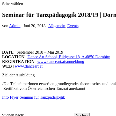
Seite wählen
Seminar für Tanzpädagogik 2018/19 | Dor
von
Admin
|
Juni 20, 2018
|
Allgemein
,
Events
DATE
| September 2018 – Mai 2019
LOCATION
|
Dance Art School, Bildgasse 18, A-6850 Dornbirn
REGISTRATION
|
www.danceart.at/anmeldung
WEB
|
www.danceart.at
Ziel der Ausbildung |
-Die TeilnehmerInnen erwerben grundlegendes theoretisches und pra
-Zertifikat vom Österreichischen Tanzrat anerkannt
Info Flyer-Seminar für Tanzpädagogik
Suchen nach: