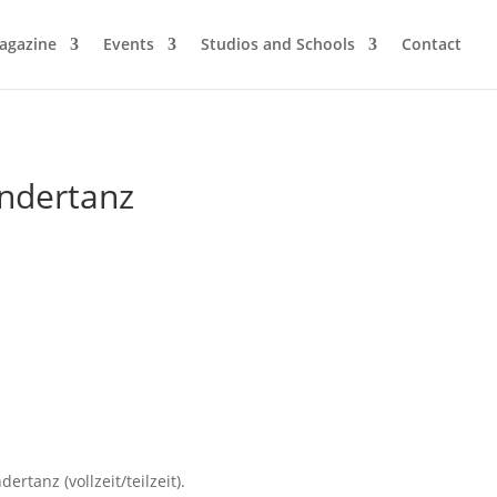
agazine
Events
Studios and Schools
Contact
indertanz
tanz (vollzeit/teilzeit).