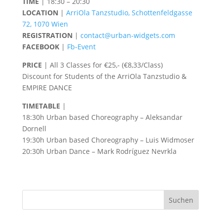
TIME
| 18:30 – 20:30
LOCATION
|
ArriOla Tanzstudio, Schottenfeldgasse
72, 1070 Wien
REGISTRATION
|
contact@urban-widgets.com
FACEBOOK
|
Fb-Event
PRICE
| All 3 Classes for €25,- (€8,33/Class)
Discount for Students of the ArriOla Tanzstudio &
EMPIRE DANCE
TIMETABLE
|
18:30h Urban based Choreography – Aleksandar
Dornell
19:30h Urban based Choreography – Luis Widmoser
20:30h Urban Dance – Mark Rodríguez Nevrkla