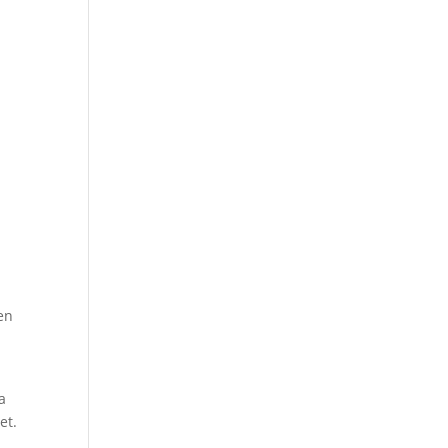
en
a
et.