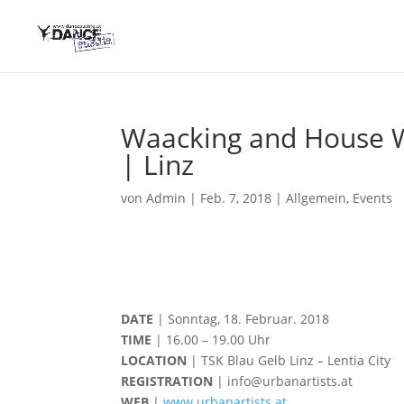
Waacking and House W
| Linz
von
Admin
|
Feb. 7, 2018
|
Allgemein
,
Events
DATE
| Sonntag, 18. Februar. 2018
TIME
| 16.00 – 19.00 Uhr
LOCATION
| TSK Blau Gelb Linz – Lentia City
REGISTRATION
| info@urbanartists.at
WEB
|
www.urbanartists.at