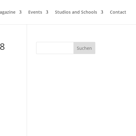
agazine
Events
Studios and Schools
Contact
18