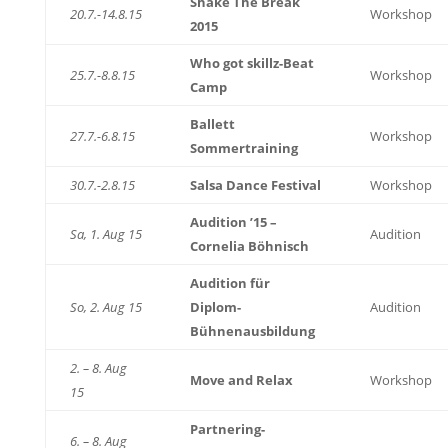
Shake The Break
20.7.-14.8.15
Workshop
2015
Who got skillz-Beat
25.7.-8.8.15
Workshop
Camp
Ballett
27.7.-6.8.15
Workshop
Sommertraining
30.7.-2.8.15
Salsa Dance Festival
Workshop
Audition ’15 –
Sa, 1. Aug 15
Audition
Cornelia Böhnisch
Audition für
So, 2. Aug 15
Diplom-
Audition
Bühnenausbildung
2. – 8. Aug
Move and Relax
Workshop
15
Partnering-
6. – 8. Aug