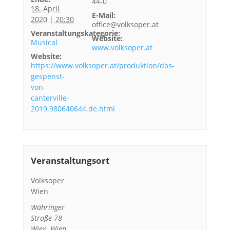
44-0
18. April
E-Mail:
2020 | 20:30
office@volksoper.at
Veranstaltungskategorie:
Website:
Musical
www.volksoper.at
Website:
https://www.volksoper.at/produktion/das-
gespenst-
von-
canterville-
2019.980640644.de.html
Veranstaltungsort
Volksoper
Wien
Währinger
Straße 78
Wien
,
Wien