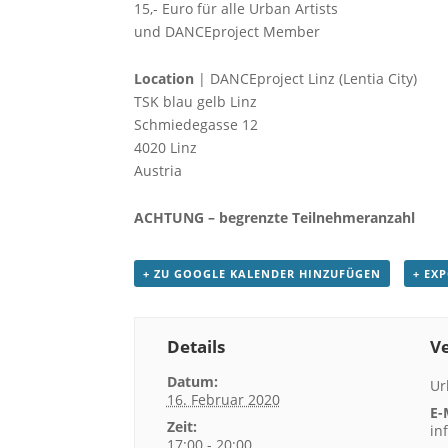
15,- Euro für alle Urban Artists
und DANCEproject Member
Location
| DANCEproject Linz (Lentia City)
TSK blau gelb Linz
Schmiedegasse 12
4020 Linz
Austria
ACHTUNG – begrenzte Teilnehmeranzahl
+ ZU GOOGLE KALENDER HINZUFÜGEN
+ EX
Details
Ve
Datum:
Ur
16. Februar 2020
E-
Zeit:
in
17:00 - 20:00