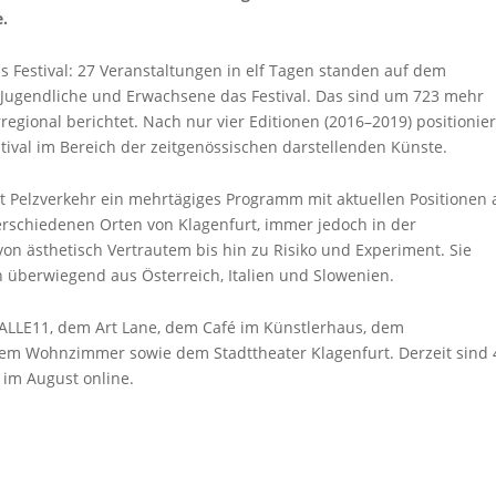
e.
as Festival: 27 Veranstaltungen in elf Tagen standen auf dem
Jugendliche und Erwachsene das Festival. Das sind um 723 mehr
gional berichtet. Nach nur vier Editionen (2016–2019) positionier
tival im Bereich der zeitgenössischen darstellenden Künste.
t Pelzverkehr ein mehrtägiges Programm mit aktuellen Positionen 
rschiedenen Orten von Klagenfurt, immer jedoch in der
on ästhetisch Vertrautem bis hin zu Risiko und Experiment. Sie
 überwiegend aus Österreich, Italien und Slowenien.
rHALLE11, dem Art Lane, dem Café im Künstlerhaus, dem
dem Wohnzimmer sowie dem Stadttheater Klagenfurt. Derzeit sind 
 im August online.