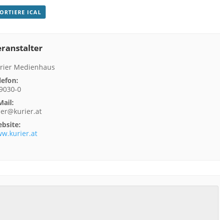
PORTIERE ICAL
ranstalter
rier Medienhaus
lefon:
9030-0
Mail:
ser@kurier.at
bsite:
w.kurier.at