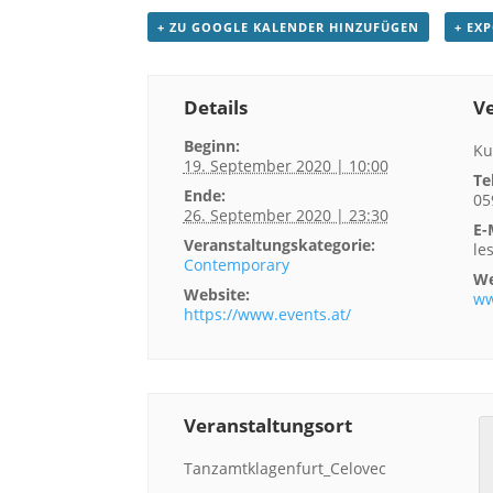
+ ZU GOOGLE KALENDER HINZUFÜGEN
+ EX
Details
Ve
Beginn:
Ku
19. September 2020 | 10:00
Te
Ende:
05
26. September 2020 | 23:30
E-
Veranstaltungskategorie:
le
Contemporary
We
Website:
ww
https://www.events.at/
Veranstaltungsort
Tanzamtklagenfurt_Celovec