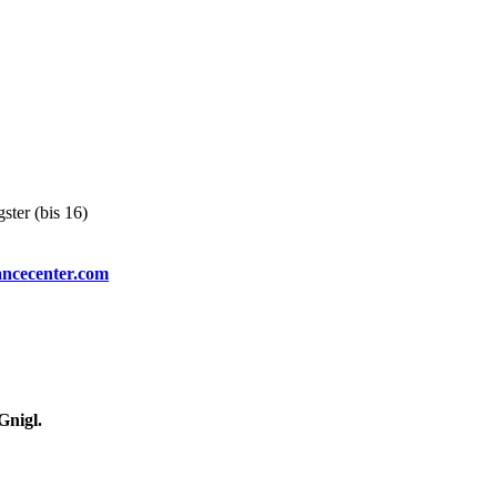
ter (bis 16)
ancecenter.com
Gnigl.