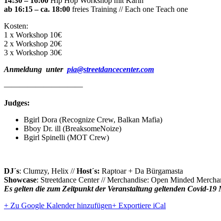
14:30 – 16:00
Hip Hop Workshop mit Karin
ab 16:15 – ca. 18:00
freies Training // Each one Teach one
Kosten:
1 x Workshop 10€
2 x Workshop 20€
3 x Workshop 30€
Anmeldung unter
pia@streetdancecenter.com
——————————
Judges:
Bgirl Dora (Recognize Crew, Balkan Mafia)
Bboy Dr. ill (BreaksomeNoize)
Bgirl Spinelli (MOT Crew)
DJ´s
: Clumzy, Helix //
Host´s:
Raptoar + Da Bürgamasta
Showcase
: Streetdance Center // Merchandise: Open Minded Mercha
Es gelten die zum Zeitpunkt der Veranstaltung geltenden Covid-1
+ Zu Google Kalender hinzufügen
+ Exportiere iCal