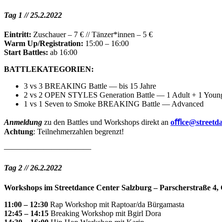
Tag 1 // 25.2.2022
Eintritt:
Zuschauer – 7 € // Tänzer*innen – 5 €
Warm Up/Registration:
15:00 – 16:00
Start Battles:
ab 16:00
BATTLEKATEGORIEN:
3 vs 3 BREAKING Battle — bis 15 Jahre
2 vs 2 OPEN STYLES Generation Battle — 1 Adult + 1 Youngs
1 vs 1 Seven to Smoke BREAKING Battle — Advanced
Anmeldung
zu den Battles und Workshops direkt an
o
ﬃ
ce@streetd
Achtung
: Teilnehmerzahlen begrenzt!
———————————
Tag 2 // 26.2.2022
Workshops im Streetdance Center Salzburg – Parscherstraße 4,
11:00 – 12:30
Rap Workshop mit Raptoar/da Bürgamasta
12:45 – 14:15
Breaking Workshop mit Bgirl Dora