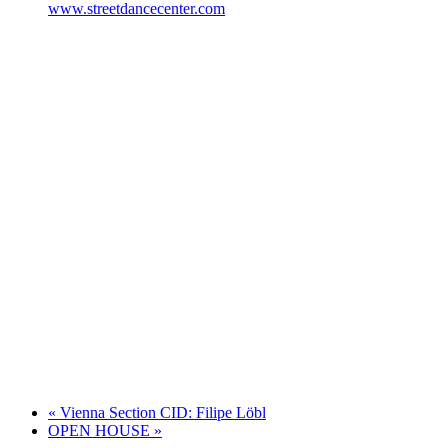
www.streetdancecenter.com
«
Vienna Section CID: Filipe Löbl
OPEN HOUSE
»