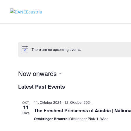
There are no upcoming events.
Now onwards
Select
Latest Past Events
date.
11. Oktober 2024
-
12. Oktober 2024
OKT.
11
The Freshest Prince:ess of Austria | National
2024
Ottakringer Brauerei
Ottakringer Platz 1, Wien