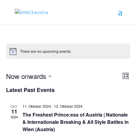
There are no upcoming events.
Even
Eve
Now onwards
Liste
Search
Vie
Sear
Select
Nav
and
Latest Past Events
date.
View
Navig
11. Oktober 2024
-
12. Oktober 2024
OKT.
11
The Freshest Prince:ess of Austria | Nationale
2024
& Internationale Breaking & All Style Battles in
Wien (Austria)