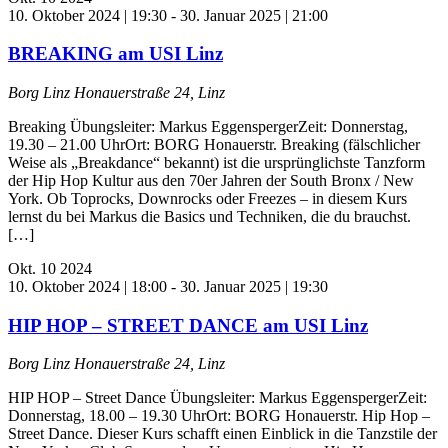
10. Oktober 2024 | 19:30
-
30. Januar 2025 | 21:00
BREAKING am USI Linz
Borg Linz
Honauerstraße 24, Linz
Breaking Übungsleiter: Markus EggenspergerZeit: Donnerstag,
19.30 – 21.00 UhrOrt: BORG Honauerstr. Breaking (fälschlicher
Weise als „Breakdance“ bekannt) ist die ursprünglichste Tanzform
der Hip Hop Kultur aus den 70er Jahren der South Bronx / New
York. Ob Toprocks, Downrocks oder Freezes – in diesem Kurs
lernst du bei Markus die Basics und Techniken, die du brauchst.
[…]
Okt.
10
2024
10. Oktober 2024 | 18:00
-
30. Januar 2025 | 19:30
HIP HOP – STREET DANCE am USI Linz
Borg Linz
Honauerstraße 24, Linz
HIP HOP – Street Dance Übungsleiter: Markus EggenspergerZeit:
Donnerstag, 18.00 – 19.30 UhrOrt: BORG Honauerstr. Hip Hop –
Street Dance. Dieser Kurs schafft einen Einblick in die Tanzstile der